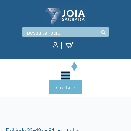
Search
for:
Contato
Exibindo 33–48 de 91 resultados