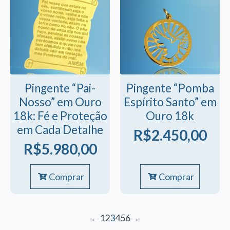
Pingente “Pai-
Pingente “Pomba
Nosso” em Ouro
Espírito Santo” em
18k: Fé e Proteção
Ouro 18k
em Cada Detalhe
R$
2.450,00
R$
5.980,00
Comprar
Comprar
←
1
2
3
4
5
6
→