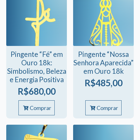
R$616,00
As
opções
podem
ser
escolhidas
na
página
Pingente “Fé” em
Pingente “Nossa
do
Ouro 18k:
Senhora Aparecida”
produto
Simbolismo, Beleza
em Ouro 18k
e Energia Positiva
R$
485,00
R$
680,00
Comprar
Comprar