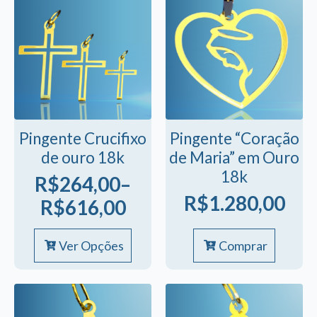
Pingente Crucifixo
Pingente “Coração
de ouro 18k
de Maria” em Ouro
18k
R$
264,00
–
R$
1.280,00
Faixa
R$
616,00
de
Este
Ver Opções
Comprar
preço:
produto
tem
R$264,00
várias
através
variantes.