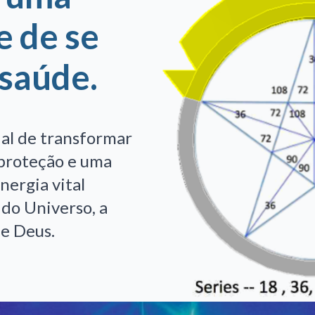
e de se
 saúde.
al de transformar
, proteção e uma
nergia vital
 do Universo, a
de Deus.