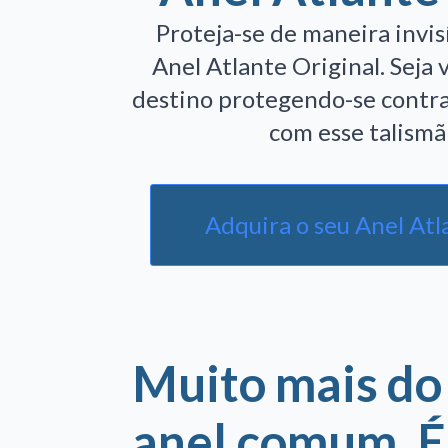
Proteja-se de maneira invisí
Anel Atlante Original.
Seja 
destino protegendo-se contra
com esse talismã 
Adquira o seu Anel Atl
Muito mais do
anel comum. 