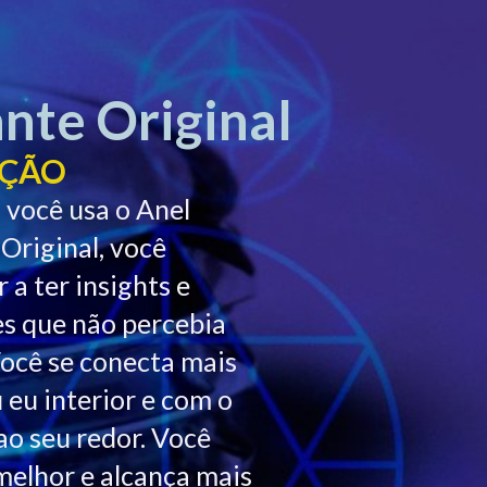
nte Original
IÇÃO
você usa o Anel
 Original, você
 a ter insights e
es que não percebia
Você se conecta mais
 eu interior e com o
o seu redor. Você
melhor e alcança mais