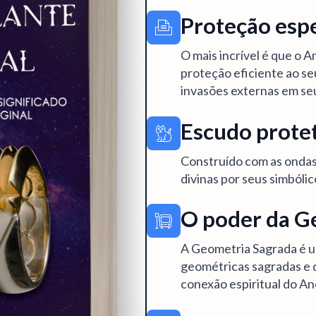
Proteção espe
O mais incrível é que o 
proteção eficiente ao se
invasões externas em se
Escudo prote
Construído com as ondas
divinas por seus simbólico
O poder da G
A Geometria Sagrada é u
geométricas sagradas e d
conexão espiritual do Ane