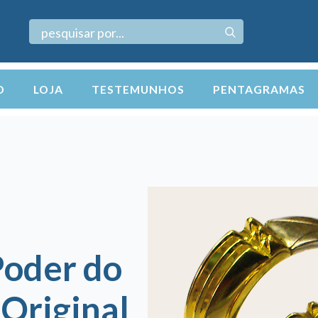
Search
for:
O
LOJA
TESTEMUNHOS
PENTAGRAMAS
Poder do
 Original