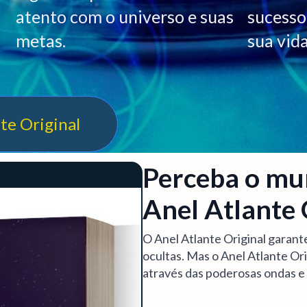
atento com o universo e suas
sucesso
metas.
sua vida
te Original
Perceba o mu
Anel Atlante 
O Anel Atlante Original garant
ocultas. Mas o Anel Atlante Ori
através das poderosas ondas e