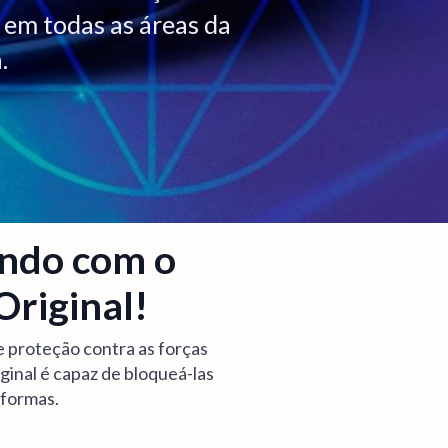
 em todas as áreas da
.
ndo com o
Original!
e proteção contra as forças
ginal é capaz de bloqueá-las
 formas.