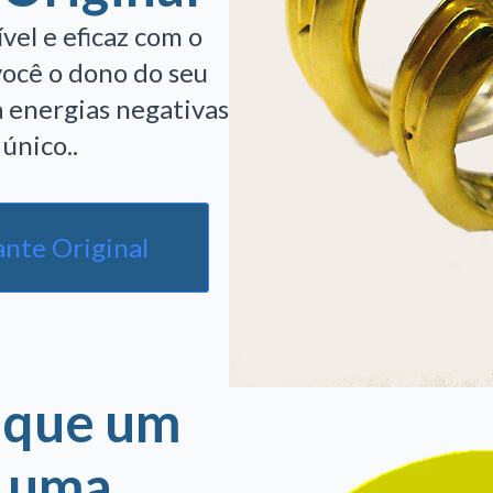
vel e eficaz com o
você o dono do seu
 energias negativas
único..
ante Original
 que um
É uma