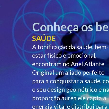
Conheça os ben
SAÚDE
A tonificação da saúde, bem-
estar físico e emocional,
encontram no Anel Atlante
Original um aliado perfeito
para a conquistar a saúde, c
o seu design geométrico e n
proporção áurea ele capta a
energia vital e distribui para