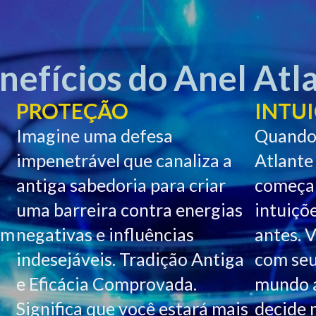
efícios do Anel Atla
PROTEÇÃO
INTU
Imagine uma defesa
Quando 
impenetrável que canaliza a
Atlante
antiga sabedoria para criar
começar
uma barreira contra energias
intuiçõ
om
negativas e influências
antes. 
a
indesejáveis. Tradição Antiga
com seu
e Eficácia Comprovada.
mundo a
Significa que você estará mais
decide 