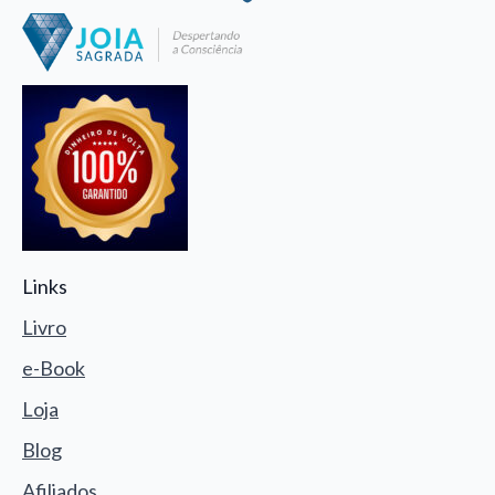
Links
Livro
e-Book
Loja
Blog
Afiliados