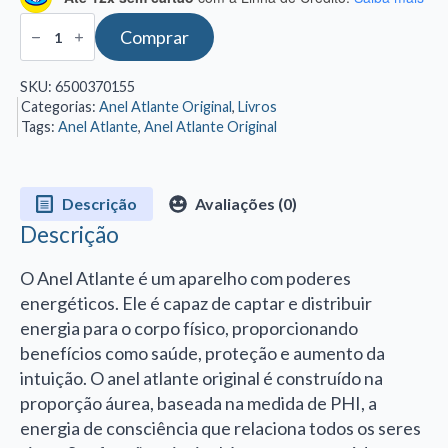
O
Comprar
Anel
Atlante
Original:
SKU:
6500370155
A
Categorias:
Anel Atlante Original
,
Livros
verdadeira
História
Tags:
Anel Atlante
,
Anel Atlante Original
e
Significado
quantidade
Descrição
Avaliações (0)
Descrição
O Anel Atlante é um aparelho com poderes
energéticos. Ele é capaz de captar e distribuir
energia para o corpo físico, proporcionando
benefícios como saúde, proteção e aumento da
intuição. O anel atlante original é construído na
proporção áurea, baseada na medida de PHI, a
energia de consciência que relaciona todos os seres