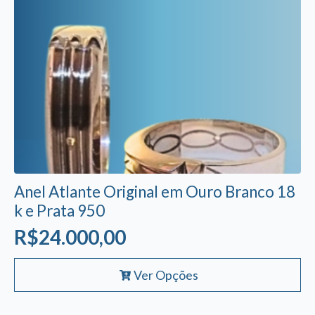
Anel Atlante Original em Ouro Branco 18
k e Prata 950
R$
24.000,00
Este
Ver Opções
produto
tem