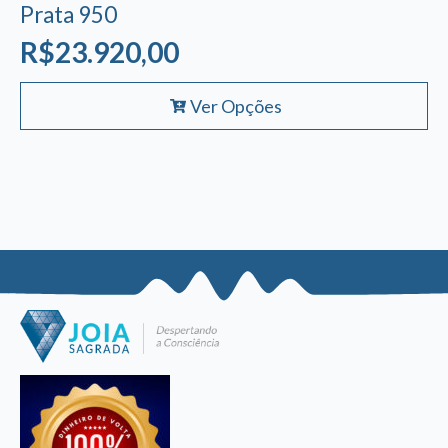
Prata 950
R$
23.920,00
Este
Ver Opções
produto
tem
várias
variantes.
As
opções
podem
ser
escolhidas
na
página
do
produto