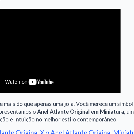
 mais do que apenas uma joia. Você merece um símbolo 
Apresentamos o
Anel Atlante Original em Miniatura
, um
ção e Intuição no melhor estilo contemporâneo.
ante Original X o Anel Atlante Original Miniat