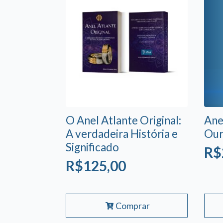
O Anel Atlante Original:
Ane
A verdadeira História e
Our
Significado
R$
R$
125,00
Este
Comprar
prod