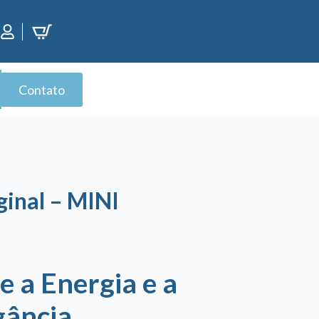
Contato
ginal – MINI
 a Energia e a
gância.