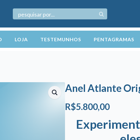
Search
for:
O
LOJA
TESTEMUNHOS
PENTAGRAMAS
Anel Atlante Ori
R$
5.800,00
Experimente
ele