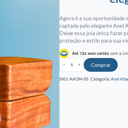
Agora é a sua oportunidade d
captada pelo elegante Anel A
Deixe essa joia única fazer p
proteção e estilo para sua vi
Até 12x sem cartão
com a Lin
Anel
Comprar
Atlante
Original
-
SKU:
AAOM-05
Categoria:
Anel Atla
MINI
quantidade