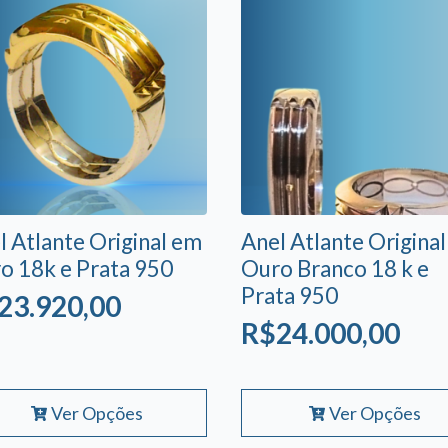
l Atlante Original em
Anel Atlante Origina
o 18k e Prata 950
Ouro Branco 18 k e
Prata 950
23.920,00
R$
24.000,00
Este
Ver Opções
Ver Opções
uto
produto