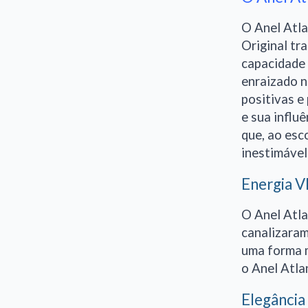
O Anel Atla
Original tr
capacidade 
enraizado n
positivas e
e sua influ
que, ao esc
inestimável
Energia V
O Anel Atla
canalizaram
uma forma m
o Anel Atla
Elegância 