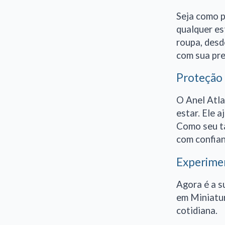
Seja como p
qualquer es
roupa, desd
com sua pre
Proteção 
O Anel Atla
estar. Ele a
Como seu ta
com confian
Experimen
Agora é a s
em Miniatur
cotidiana.