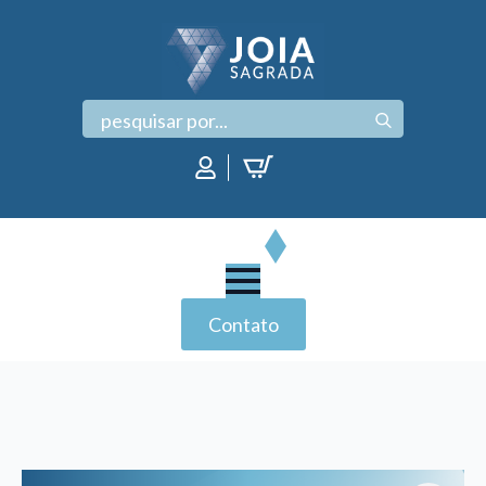
Search
for:
Contato