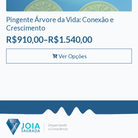
Pingente Árvore da Vida: Conexão e
Crescimento
R$
910,00
–
R$
1.540,00
Faixa
Este
de
Ver Opções
produto
preço:
tem
R$910,00
várias
variantes.
através
As
R$1.540,00
opções
podem
ser
escolhidas
na
página