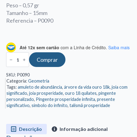
Peso – 0,57 gr
Tamanho – 15mm
Referencia – P0090
Até 12x sem cartão
com a Linha de Crédito.
Saiba mais
Pingente
Comprar
Árvore
da
Vida
SKU:
P0090
Infinita
Categoria:
Geometria
Ouro
18K
Tags:
amuleto de abundância
,
árvore da vida ouro 18k
,
joia com
quantidade
significado
,
joia prosperidade
,
ouro 18 quilates
,
pingente
personalizado
,
Pingente prosperidade infinita
,
presente
significativo
,
símbolo do infinito
,
talismã prosperidade
Descrição
Informação adicional