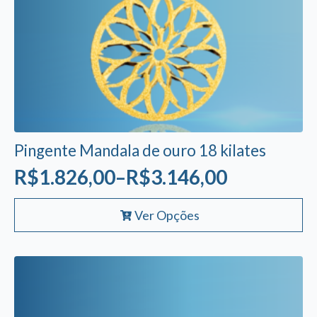
Pingente Mandala de ouro 18 kilates
R$
1.826,00
–
R$
3.146,00
Faixa
Este
de
Ver Opções
produto
preço:
tem
R$1.826,00
várias
variantes.
através
As
R$3.146,00
opções