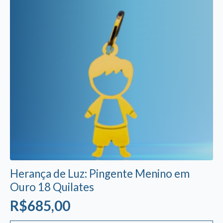
podem
ser
escolhidas
na
página
do
produto
Herança de Luz: Pingente Menino em
Ouro 18 Quilates
R$
685,00