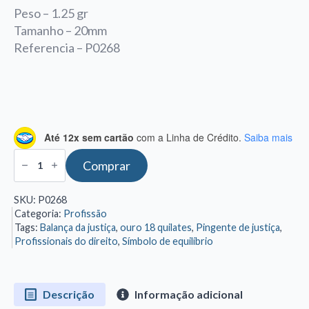
Peso – 1.25 gr
Tamanho – 20mm
Referencia – P0268
Até 12x sem cartão
com a Linha de Crédito.
Saiba mais
Pingente
Comprar
do
Direito
e
SKU:
P0268
da
Categoria:
Profissão
Justiça:
Símbolo
Tags:
Balança da justiça
,
ouro 18 quilates
,
Pingente de justiça
,
de
Profissionais do direito
,
Símbolo de equilíbrio
Equilíbrio
e
Sabedoria
quantidade
Descrição
Informação adicional