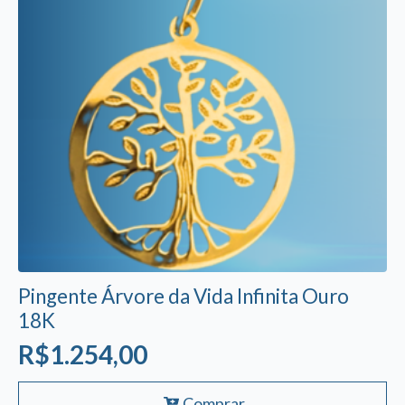
ser
escolhidas
na
página
do
produto
Pingente Árvore da Vida Infinita Ouro
18K
R$
1.254,00
Comprar