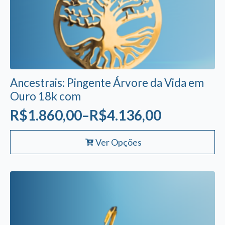
Ancestrais: Pingente Árvore da Vida em
Ouro 18k com
R$
1.860,00
–
R$
4.136,00
Faixa
Este
de
Ver Opções
produto
preço:
tem
R$1.860,00
várias
variantes.
através
As
R$4.136,00
opções
podem