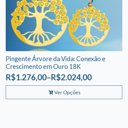
Pingente Árvore da Vida: Conexão e
Crescimento em Ouro 18K
R$
1.276,00
–
R$
2.024,00
Faixa
Este
de
Ver Opções
produto
preço:
tem
R$1.276,00
várias
variantes.
através
As