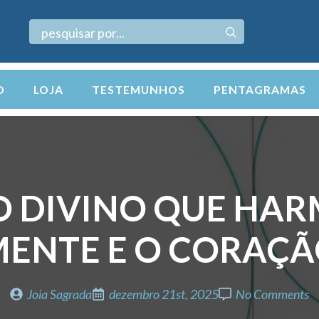
Search
for:
O
LOJA
TESTEMUNHOS
PENTAGRAMAS
O DIVINO QUE HAR
ENTE E O CORAÇ
Joia Sagrada
dezembro 21st, 2025
No Comments