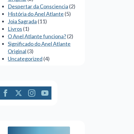
Despertar da Consciencia
(2)
História do Anel Atlante
(5)
Joia Sagrada
(11)
Livros
(1)
O Anel Atlante funciona?
(2)
Significado do Anel Atlante
Original
(3)
Uncategorized
(4)