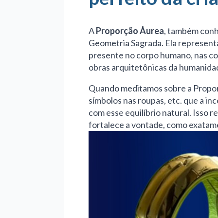
A
Proporção Áurea
, também conh
Geometria Sagrada. Ela representa o
presente no corpo humano, nas conc
obras arquitetônicas da humanida
Quando meditamos sobre a Proporç
símbolos nas roupas, etc. que a i
com esse equilíbrio natural. Isso 
fortalece a vontade, como exatame