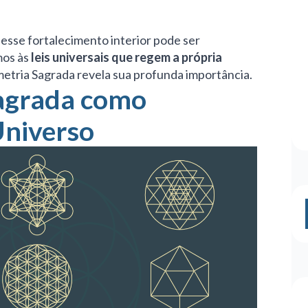
esse fortalecimento interior pode ser
mos às
leis universais que regem a própria
metria Sagrada revela sua profunda importância.
agrada como
Universo