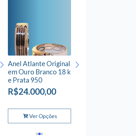
Anel Atlante Original
em Ouro Branco 18 k
e Prata 950
R$
R$
24.000,00
15.000,00
R$
125,00
Este
Ver Opções
produto
tem
várias