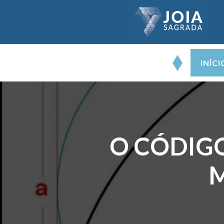
INÍCI
O CÓDIG
M