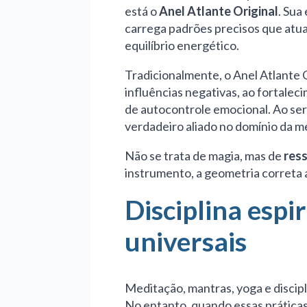
está o
Anel Atlante Original
. Sua
carrega padrões precisos que at
equilíbrio energético.
Tradicionalmente, o Anel Atlante O
influências negativas, ao fortalec
de autocontrole emocional. Ao ser 
verdadeiro aliado no domínio da m
Não se trata de magia, mas de
res
instrumento, a geometria correta
Disciplina espir
universais
Meditação, mantras, yoga e discip
No entanto, quando essas prática