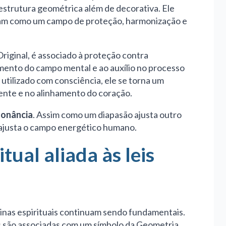
 estrutura geométrica além de decorativa. Ele
uam como um campo de proteção, harmonização e
riginal, é associado à proteção contra
imento do campo mental e ao auxílio no processo
utilizado com consciência, ele se torna um
ente e no alinhamento do coração.
sonância
. Assim como um diapasão ajusta outro
 ajusta o campo energético humano.
itual aliada às leis
linas espirituais continuam sendo fundamentais.
s são associadas com um símbolo da Geometria