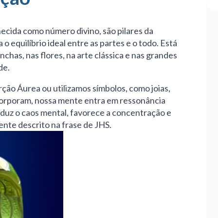
ecida como número divino, são pilares da
 equilíbrio ideal entre as partes e o todo. Está
has, nas flores, na arte clássica e nas grandes
de.
ão Áurea ou utilizamos símbolos, como joias,
ncorporam, nossa mente entra em ressonância
reduz o caos mental, favorece a concentração e
nte descrito na frase de JHS.