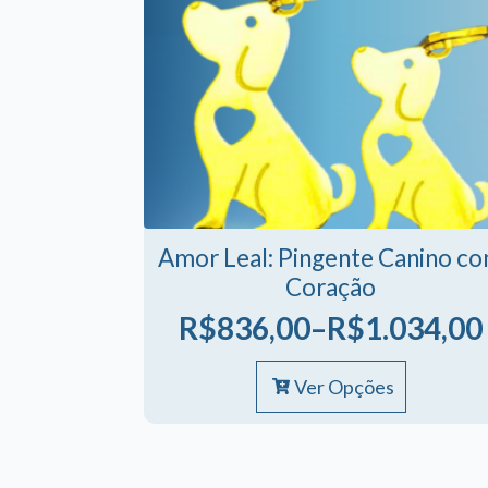
Amor Leal: Pingente Canino c
Coração
R$
836,00
–
R$
1.034,00
Faixa
Este
de
Ver Opções
produto
preço:
tem
R$836,00
várias
variantes.
através