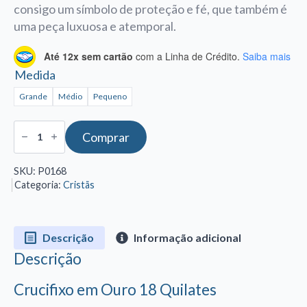
consigo um símbolo de proteção e fé, que também é
R$616,00
uma peça luxuosa e atemporal.
Até 12x sem cartão
com a Linha de Crédito.
Saiba mais
Medida
Grande
Médio
Pequeno
Pingente
Comprar
Crucifixo
de
ouro
SKU:
P0168
18k
Categoria:
Cristãs
quantidade
Descrição
Informação adicional
Descrição
Crucifixo em Ouro 18 Quilates