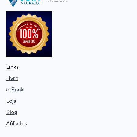
Links
Livro
e-Book
Loja
Blog
Afiliados