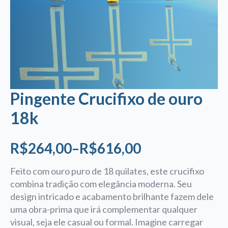
Pingente Crucifixo de ouro
18k
R$
264,00
–
R$
616,00
Faixa
de
Feito com ouro puro de 18 quilates, este crucifixo
combina tradição com elegância moderna. Seu
preço:
design intricado e acabamento brilhante fazem dele
R$264,00
uma obra-prima que irá complementar qualquer
através
visual, seja ele casual ou formal. Imagine carregar