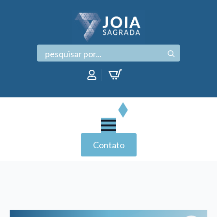
Search
for:
Contato