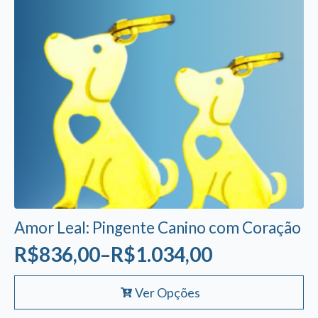
ser
escolhidas
na
página
do
produto
Amor Leal: Pingente Canino com Coração
R$
836,00
–
R$
1.034,00
Faixa
Este
de
Ver Opções
produto
preço: