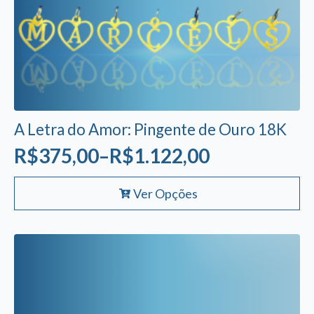
A Letra do Amor: Pingente de Ouro 18K
R$
375,00
–
R$
1.122,00
Faixa
Este
de
Ver Opções
produto
preço:
tem
R$375,00
várias
variantes.
através
As
R$1.122,00
opções
podem