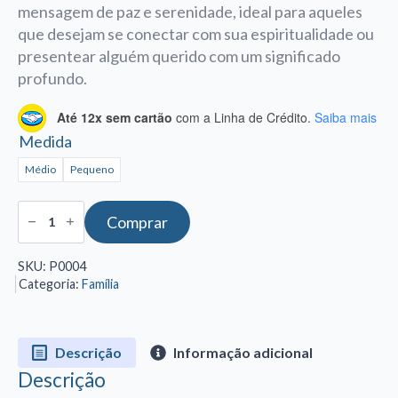
mensagem de paz e serenidade, ideal para aqueles
R$770,00
que desejam se conectar com sua espiritualidade ou
presentear alguém querido com um significado
profundo.
Até 12x sem cartão
com a Linha de Crédito.
Saiba mais
Medida
Médio
Pequeno
Pingente
Comprar
Anjinha
de
Ouro
SKU:
P0004
18K
Categoria:
Família
quantidade
Descrição
Informação adicional
Descrição