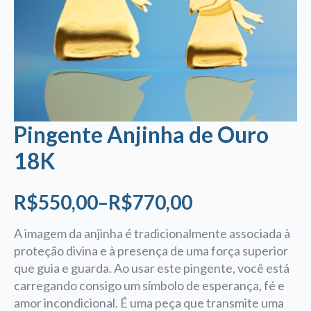
Pingente Anjinha de Ouro
18K
R$
550,00
–
R$
770,00
Faixa
de
A imagem da anjinha é tradicionalmente associada à
proteção divina e à presença de uma força superior
preço:
que guia e guarda. Ao usar este pingente, você está
R$550,00
carregando consigo um símbolo de esperança, fé e
através
amor incondicional. É uma peça que transmite uma