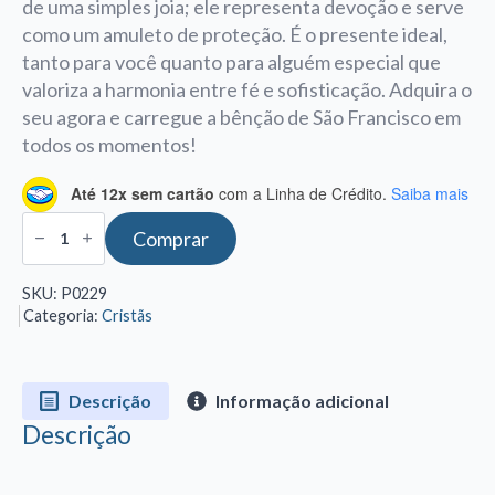
de uma simples joia; ele representa devoção e serve
como um amuleto de proteção. É o presente ideal,
tanto para você quanto para alguém especial que
valoriza a harmonia entre fé e sofisticação. Adquira o
seu agora e carregue a bênção de São Francisco em
todos os momentos!
Até 12x sem cartão
com a Linha de Crédito.
Saiba mais
Medalha
Comprar
de
São
Francisco
SKU:
P0229
em
Categoria:
Cristãs
ouro
18k
quantidade
Descrição
Informação adicional
Descrição