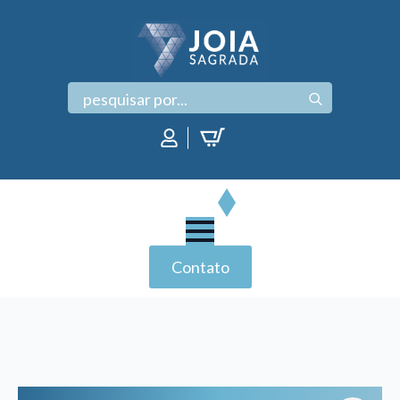
Search
for:
Contato