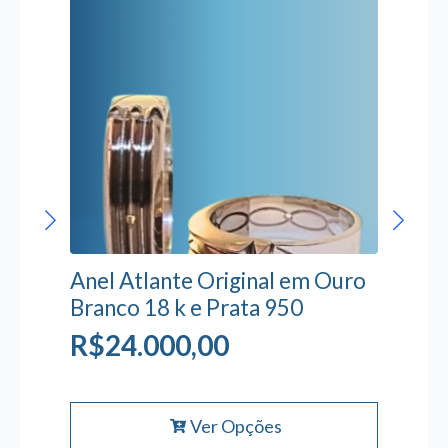
Anel Atlante Original em Ouro
Branco 18 k e Prata 950
R$
R$
24.000,00
15.000,00
R$
125,00
Este
Ver Opções
produto