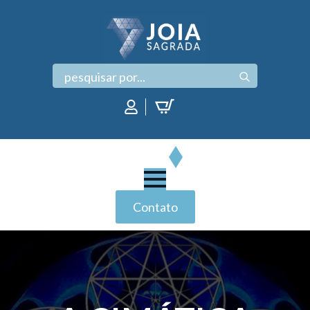
Search
for:
Contato