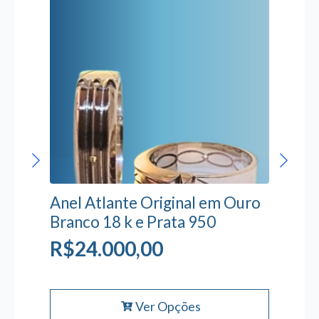
Anel Atlante Original em Ouro
Branco 18 k e Prata 950
R$
R$
24.000,00
15.000,00
R$
125,00
Este
Ver Opções
produto