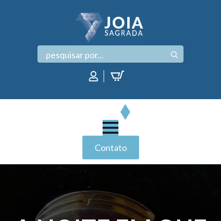
Search
for:
Contato