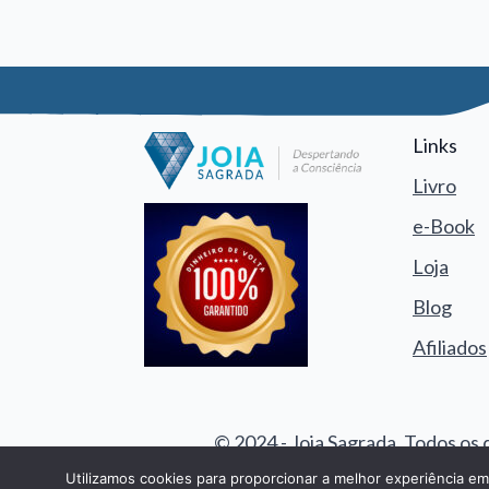
Links
Livro
e-Book
Loja
Blog
Afiliados
© 2024 - Joia Sagrada. Todos os 
Utilizamos cookies para proporcionar a melhor experiência e