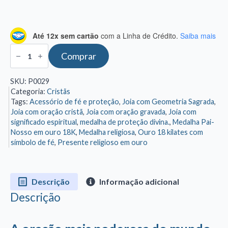
Até 12x sem cartão
com a Linha de Crédito.
Saiba mais
Medalha
Comprar
Pai-
Nosso
em
SKU:
P0029
Ouro
Categoria:
Cristãs
18K
–
Tags:
Acessório de fé e proteção
,
Joia com Geometria Sagrada
,
Fé
Joia com oração cristã
,
Joia com oração gravada
,
Joia com
e
significado espiritual
,
medalha de proteção divina.
,
Medalha Pai-
Proteção
Nosso em ouro 18K
,
Medalha religiosa
,
Ouro 18 kilates com
com
símbolo de fé
,
Presente religioso em ouro
Elegância
quantidade
Descrição
Informação adicional
Descrição