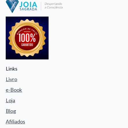
Links
Livro
e-Book
Loja
Blog
Afiliados